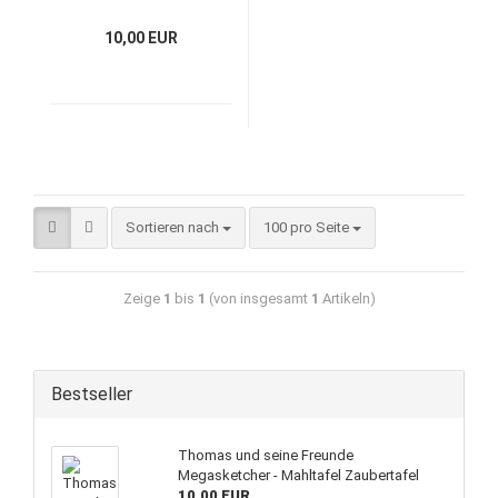
10,00 EUR
Sortieren nach
100 pro Seite
Zeige
1
bis
1
(von insgesamt
1
Artikeln)
Bestseller
Thomas und seine Freunde
Megasketcher - Mahltafel Zaubertafel
10,00 EUR