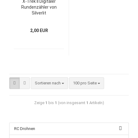
X-Trek II Digitaler
Rundenzähler von
Silverlit
2,00 EUR
Sortieren nach
100 pro Seite
Zeige
1
bis
1
(von insgesamt
1
Artikeln)
RC Drohnen