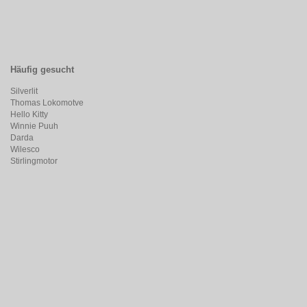
Häufig gesucht
Silverlit
Thomas Lokomotve
Hello Kitty
Winnie Puuh
Darda
Wilesco
Stirlingmotor