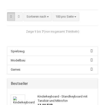
Sortieren nach
100 pro Seite
Zeige
1
bis
7
(von insgesamt
7
Artikeln)
Spielzeug
Modellbau
Games
Bestseller
Kinderkeyboard - Standkeyboard mit
Tanzbär und Mikrofon
13,00 EUR