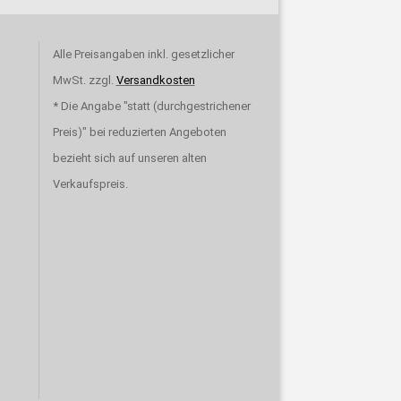
Alle Preisangaben inkl. gesetzlicher
MwSt. zzgl.
Versandkosten
* Die Angabe "statt (durchgestrichener
Preis)" bei reduzierten Angeboten
bezieht sich auf unseren alten
Verkaufspreis.