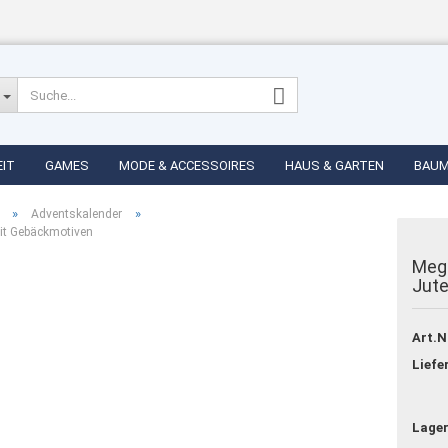
EIT
GAMES
MODE & ACCESSOIRES
HAUS & GARTEN
BAU
»
»
Adventskalender
it Gebäckmotiven
Meg
Jut
Konto erstellen
Passwort vergess
Art.N
Liefe