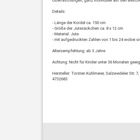
Überraschungen, ganz individuell auf den Besch
Details:
- Länge der Kordel ca. 150 cm
- Größe der Jutesäckchen ca. 8 x 12 cm
- Material: Jute
- mit aufgedruckten Zahlen von 1 bis 24 wobei si
Altersempfehlung: ab 3 Jahre
Achtung: Nicht für Kinder unter 36 Monaten geeig
Hersteller: Torsten Kuhlmeier, Salzwedeler Str.
4732683