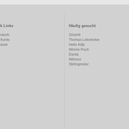
k Links
Häufig gesucht
nkorb
Silverlit
 Konto
Thomas Lokomotve
Kasse
Hello Kitty
Winnie Puuh
Darda
Wilesco
Stirlingmotor