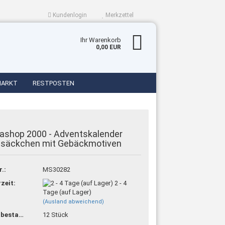
Kundenlogin
Merkzettel
Ihr Warenkorb
0,00 EUR
MARKT
RESTPOSTEN
ashop 2000 - Adventskalender
esäckchen mit Gebäckmotiven
en?
r.:
MS30282
rzeit:
2 - 4
Tage (auf Lager)
(Ausland abweichend)
Lagerbestand:
12
Stück