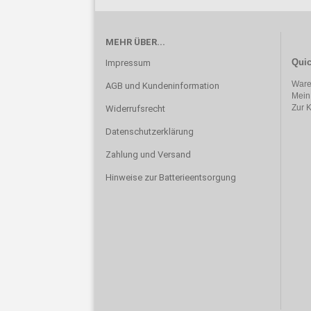
MEHR ÜBER...
Quic
Impressum
Ware
AGB und Kundeninformation
Mein
Zur 
Widerrufsrecht
Datenschutzerklärung
Zahlung und Versand
Hinweise zur Batterieentsorgung