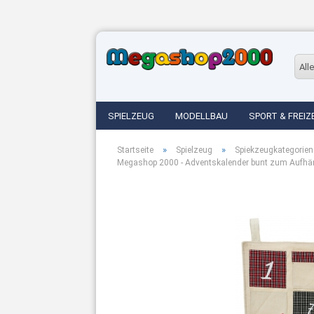
Alle
SPIELZEUG
MODELLBAU
SPORT & FREIZ
»
»
Startseite
Spielzeug
Spiekzeugkategorien
Megashop 2000 - Adventskalender bunt zum Aufhän