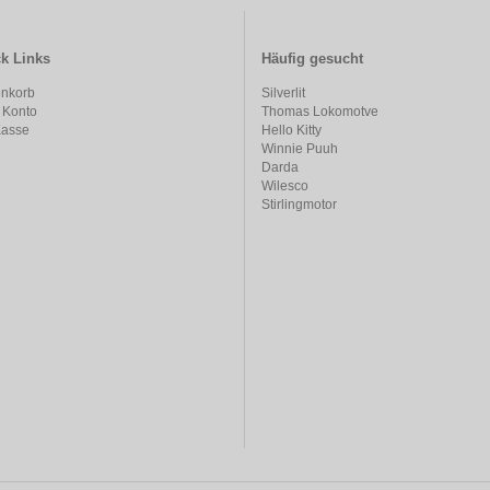
k Links
Häufig gesucht
nkorb
Silverlit
 Konto
Thomas Lokomotve
Kasse
Hello Kitty
Winnie Puuh
Darda
Wilesco
Stirlingmotor