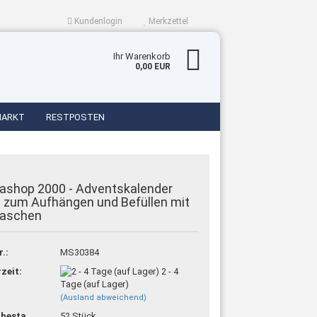
Kundenlogin
Merkzettel
Ihr Warenkorb
0,00 EUR
MARKT
RESTPOSTEN
ashop 2000 - Adventskalender
 zum Aufhängen und Befüllen mit
Taschen
en?
r.:
MS30384
rzeit:
2 - 4
Tage (auf Lager)
(Ausland abweichend)
Lagerbestand:
52
Stück