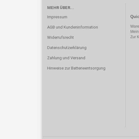
MEHR ÜBER...
Quic
Impressum
Ware
AGB und Kundeninformation
Mein
Zur 
Widerrufsrecht
Datenschutzerklärung
Zahlung und Versand
Hinweise zur Batterieentsorgung