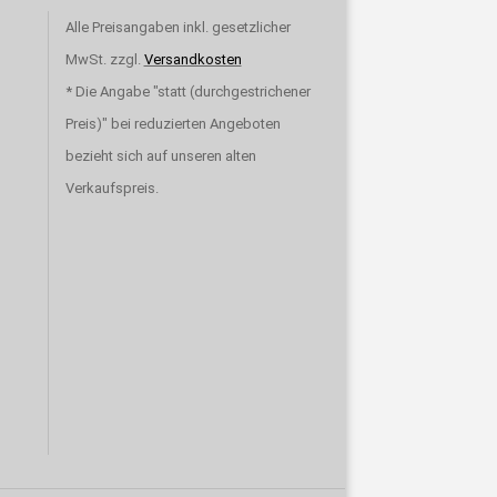
Alle Preisangaben inkl. gesetzlicher
MwSt. zzgl.
Versandkosten
* Die Angabe "statt (durchgestrichener
Preis)" bei reduzierten Angeboten
bezieht sich auf unseren alten
Verkaufspreis.