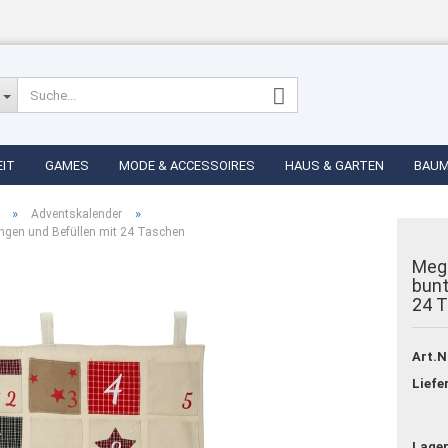
EIT
GAMES
MODE & ACCESSOIRES
HAUS & GARTEN
BAU
»
»
Adventskalender
gen und Befüllen mit 24 Taschen
Meg
bunt
24 
Konto erstellen
Passwort vergess
Art.N
Liefe