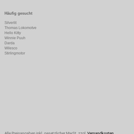
Häufig gesucht
Silverlit
Thomas Lokomotve
Hello Kitty
Winnie Puuh
Darda
Wilesco
Stirlingmotor
Alle Preisangaben inkl. gesetzlicher MwSt. zzgl.
Versandkosten