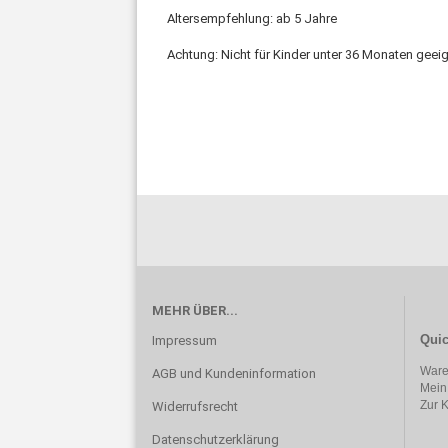
Altersempfehlung: ab 5 Jahre
Achtung: Nicht für Kinder unter 36 Monaten geeig
MEHR ÜBER...
Quic
Impressum
Ware
AGB und Kundeninformation
Mein
Zur 
Widerrufsrecht
Datenschutzerklärung