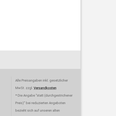
Alle Preisangaben inkl. gesetzlicher
MwSt. zzgl.
Versandkosten
* Die Angabe "statt (durchgestrichener
Preis)" bei reduzierten Angeboten
bezieht sich auf unseren alten