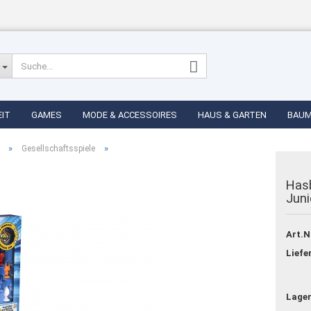
EIT
GAMES
MODE & ACCESSOIRES
HAUS & GARTEN
BAU
»
»
Gesellschaftsspiele
Hasb
Juni
Konto erstellen
Passwort vergess
Art.N
Liefe