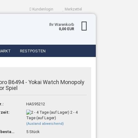
Kundenlogin
Merkzettel
Ihr Warenkorb
0,00 EUR
MARKT
RESTPOSTEN
ro B6494 - Yokai Watch Monopoly
or Spiel
en?
r.:
HAS95212
rzeit:
2 - 4
Tage (auf Lager)
(Ausland abweichend)
Lagerbestand:
5
Stück